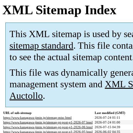
XML Sitemap Index
This XML sitemap is used by se
sitemap standard
. This file cont
to see the actual sitemap content
This file was dynamically gener
management system and
XML Si
Auctollo
.
URL of sub-sitemap
Last modified (GMT)
https://www.kanagawa-jimin.jp/sitemap-misc.html
2026-07-24 01:11
https://www.kanagawa-jimin.jp/sitemap-pt-post-p1-2026-07.html
2026-07-24 01:00
https://www.kanagawa-jimin.jp/sitemap-pt-post-p1-2026-06.html
2026-07-15 04:39
https://www.kanagawa-jimin.jp/sitemap-pt-post-p1-2026-05.html
2026-06-02 04:35