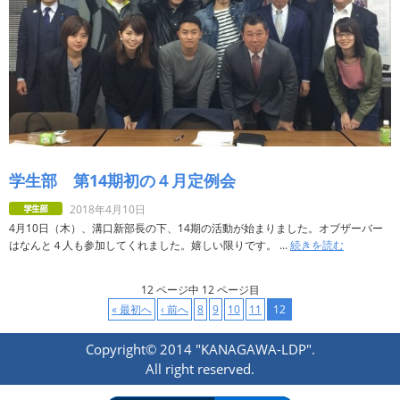
学生部 第14期初の４月定例会
2018年4月10日
4月10日（木）、溝口新部長の下、14期の活動が始まりました。オブザーバー
はなんと４人も参加してくれました。嬉しい限りです。 ...
続きを読む
12 ページ中 12 ページ目
« 最初へ
‹ 前へ
8
9
10
11
12
Copyright© 2014 "KANAGAWA-LDP".
All right reserved.