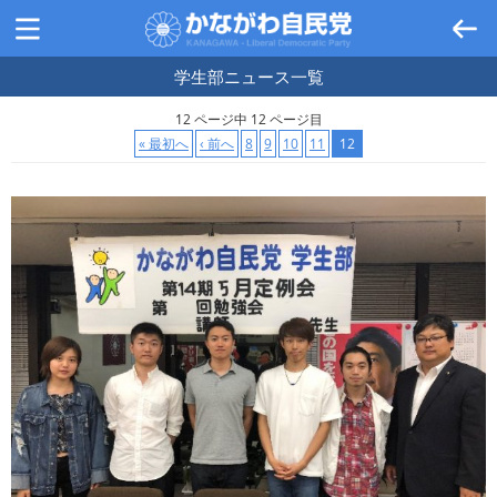
学生部ニュース
一覧
12 ページ中 12 ページ目
« 最初へ
‹ 前へ
8
9
10
11
12