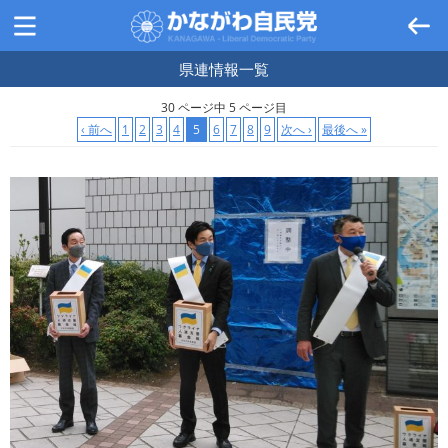
県連情報
一覧
30 ページ中 5 ページ目
‹ 前へ
1
2
3
4
5
6
7
8
9
次へ ›
最後へ »