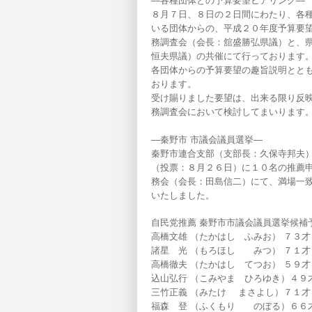
―各種団体との予算要望ヒアリング―
８月７日、８日の２日間にわたり、各
いる団体からの、平成２０年度予算要
務調査会（会長：舘盛勝弘県議）と、
恒夫県議）の共催にて行っております
各団体からの予算要望の趣旨説明とと
おります。
受け賜りました要望は、出来る限り反
務調査会において検討してまいります
―秦野市 市議会議員選挙―
秦野市連合支部（支部長：久保寺邦夫
（投票：８月２６日）に１０名の推薦
務会（会長：田島信二）にて、満場一
いたしました。
自民党推薦 秦野市市議会議員選挙候補
高橋文雄 （たかはし ふみお） ７３才
諸星 光 （もろほし みつ） ７１才
高橋徹夫 （たかはし てつお） ５９才
込山弘行 （こみやま ひろゆき）４９
三竹正義 （みたけ まさよし）７１才
福森 登 （ふくもり のぼる）６６才