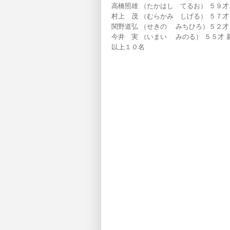
高橋照雄 （たかはし てるお） ５９才
村上 茂 （むらかみ しげる） ５７才
関野道弘 （せきの みちひろ）５２才
今井 実 （いまい みのる） ５５才 
以上１０名