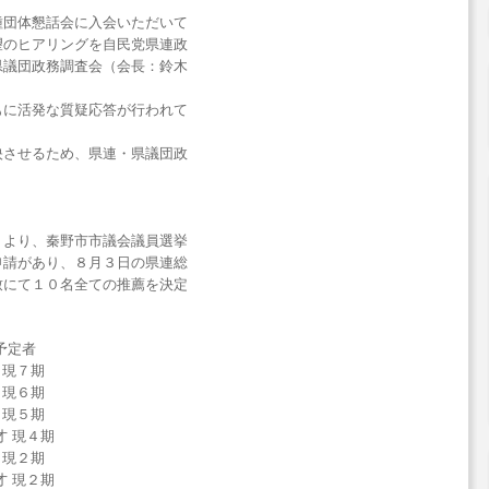
種団体懇話会に入会いただいて
望のヒアリングを自民党県連政
県議団政務調査会（会長：鈴木
。
もに活発な質疑応答が行われて
映させるため、県連・県議団政
。
）より、秦野市市議会議員選挙
申請があり、８月３日の県連総
致にて１０名全ての推薦を決定
予定者
 現７期
 現６期
 現５期
才 現４期
 現２期
 現２期