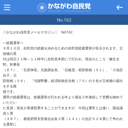
No.162
◇かながわ自民党メールマガジン◇ №0162
―総裁選挙―
９月１０日、自民党の総裁を決めるための自民党総裁選挙が告示されます。立
候補の受
付は同日１１時～１１時半に自民党本部にて行われ、現在のところ「麻生太
郎」幹事長
（６７）、「石原伸晃」元政調会長、「石破茂」前防衛相（５１）、「小池百
合子」元
防衛相（５６）、「与謝野馨」経済財政担当相（７０）の５名が立候補の届出
をする模
様です。
通常の総裁選挙は、総裁選挙が行われる年より過去２年連続して党費を納めて
いただい
た党員・党友が直接投票することができますが、今回は通常とは違い、国会議
員１票
（３８７）、都道府県支部連合会各３票（１４１）の合計５２８票にて争われ
る選挙に