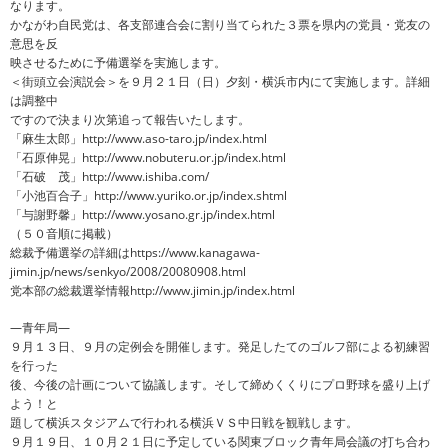
なります。
かながわ自民党は、各支部連合会に割り当てられた３票を県内の党員・党友の
意思を反
映させるために予備選挙を実施します。
＜街頭立会演説会＞を９月２１日（日）夕刻・横浜市内にて実施します。詳細
は調整中
ですので決まり次第追って報告いたします。
「麻生太郎」http://www.aso-taro.jp/index.html
「石原伸晃」http://www.nobuteru.or.jp/index.html
「石破 茂」http://www.ishiba.com/
「小池百合子」http://www.yuriko.or.jp/index.shtml
「与謝野馨」http://www.yosano.gr.jp/index.html
（５０音順に掲載）
総裁予備選挙の詳細はhttps://www.kanagawa-
jimin.jp/news/senkyo/2008/20080908.html
党本部の総裁選挙情報http://www.jimin.jp/index.html
―青年局―
９月１３日、９月の定例会を開催します。発足したてのゴルフ部による初練習
を行った
後、今後の計画について協議します。そして締めくくりにプロ野球を盛り上げ
よう！と
題して横浜スタジアムで行われる横浜ＶＳ中日戦を観戦します。
９月１９日、１０月２１日に予定している関東ブロック青年局会議の打ち合わ