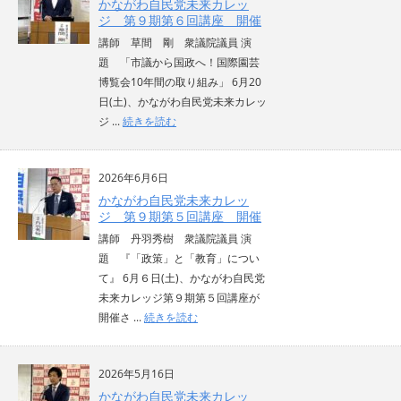
かながわ自民党未来カレッ
ジ 第９期第６回講座 開催
講師 草間 剛 衆議院議員 演
題 「市議から国政へ！国際園芸
博覧会10年間の取り組み」 6月20
日(土)、かながわ自民党未来カレッ
ジ ...
続きを読む
2026年6月6日
かながわ自民党未来カレッ
ジ 第９期第５回講座 開催
講師 丹羽秀樹 衆議院議員 演
題 『「政策」と「教育」につい
て』 6月６日(土)、かながわ自民党
未来カレッジ第９期第５回講座が
開催さ ...
続きを読む
2026年5月16日
かながわ自民党未来カレッ