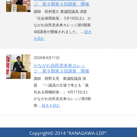
ジ 第９期第４回講座 開催
講師 田村憲久 衆議院議員 演題
「社会保障政策」 5月16日(土)、か
ながわ自民党未来カレッジ第9期第
4回講座が開催されました。 ...
続き
を読む
2026年4月11日
かながわ自民党未来カレッ
ジ 第９期第３回講座 開催
講師 西野太亮 衆議院議員 演
題 『一議員の立場で考える「責
任ある積極財政」』 4月11日(土)、
かながわ自民党未来カレッジ第9期
第 ...
続きを読む
Copyright© 2014 "KANAGAWA-LDP".