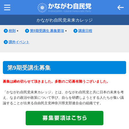
かながわ自民党未来カレッジ
校則
第9期受講生 募集要項
講座日程
課外イベント
第9期受講生募集
募集は締め切らせて頂きました。多数のご応募有難うございました。
「かながわ自民党未来カレッジ」とは、かながわ自民党と共に日本の未来を考
え、なまの政治や政策について学び、自らを研鑽しようとする人たちが集い議
論することが出来る自由民主党神奈川県支部連合会の組織です。