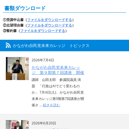
書類ダウンロード
①受講申込書（
ファイルをダウンロードする
）
②志望理由書（
ファイルをダウンロードする
）
③誓約書（
ファイルをダウンロードする
）
かながわ自民党未来カレッジ トピックス
2026年7月4日
かながわ自民党未来カレッ
ジ 第９期第７回講座 開催
講師 山田太郎 参議院議員 演
題 「行政はAIでどう変わるの
か」 7月4日(土)、かながわ自民党
未来カレッジ第9期第7回講座が開
催さ ...
続きを読む
2026年6月20日