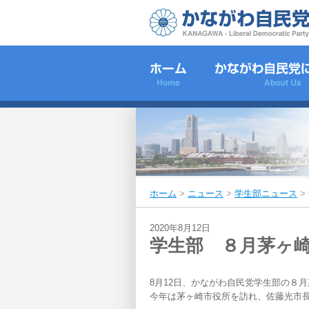
ホーム
>
ニュース
>
学生部ニュース
>
2020年8月12日
学生部 ８月茅ヶ
8月12日、かながわ自民党学生部の８
今年は茅ヶ崎市役所を訪れ、佐藤光市