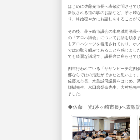
はじめに佐藤光市長へ表敬訪問させて
新設される道の駅のお話など、茅ヶ崎
り、終始穏やかにお話しをすることが
その後、茅ヶ崎市議会の水島誠司議長
の「アロハ議会」についてお話を頂き
もアロハシャツを着用されており、ホノ
ではの取り組みであることを感じまし
ても綺麗な議場で、議長席に座らせて
例年行われている「サザンビーチ定例
部ならではの活動ができたと思います
佐藤光市長、水島誠司議長をはじめ、
輝樹先生、永田磨梨奈先生、大村悠先
ました。
◆佐藤 光(茅ヶ崎市長)へ表敬