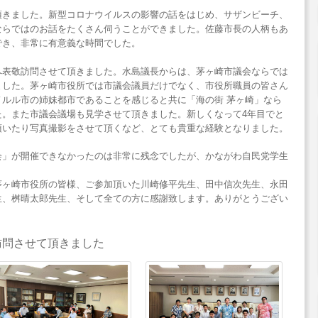
頂きました。新型コロナウイルスの影響の話をはじめ、サザンビーチ、
ならではのお話をたくさん伺うことができました。佐藤市長の人柄もあ
でき、非常に有意義な時間でした。
へ表敬訪問させて頂きました。水島議長からは、茅ヶ崎市議会ならでは
ました。茅ヶ崎市役所では市議会議員だけでなく、市役所職員の皆さん
ルル市の姉妹都市であることを感じると共に「海の街 茅ヶ崎」なら
た。また市議会議場も見学させて頂きました。新しくなって4年目でと
頂いたり写真撮影をさせて頂くなど、とても貴重な経験となりました。
会」が開催できなかったのは非常に残念でしたが、かながわ自民党学生
。
茅ヶ崎市役所の皆様、ご参加頂いた川崎修平先生、田中信次先生、永田
生、桝晴太郎先生、そして全ての方に感謝致します。ありがとうござい
訪問させて頂きました