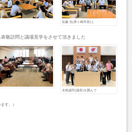
佐藤 光(茅ヶ崎市長)と
へ表敬訪問と議場見学をさせて頂きました
水島誠司(議長)を囲んで
います。）