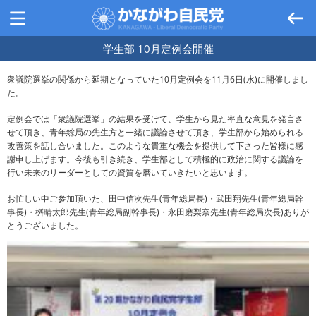
学生部 10月定例会開催
衆議院選挙の関係から延期となっていた10月定例会を11月6日(水)に開催しまし
た。
定例会では「衆議院選挙」の結果を受けて、学生から見た率直な意見を発言さ
せて頂き、青年総局の先生方と一緒に議論させて頂き、学生部から始められる
改善策を話し合いました。このような貴重な機会を提供して下さった皆様に感
謝申し上げます。今後も引き続き、学生部として積極的に政治に関する議論を
行い未来のリーダーとしての資質を磨いていきたいと思います。
お忙しい中ご参加頂いた、田中信次先生(青年総局長)・武田翔先生(青年総局幹
事長)・桝晴太郎先生(青年総局副幹事長)・永田磨梨奈先生(青年総局次長)ありが
とうございました。