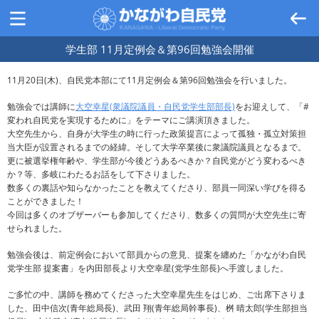
学生部 11月定例会＆第96回勉強会開催
11月20日(木)、自民党本部にて11月定例会＆第96回勉強会を行いました。
勉強会では講師に
大空幸星(衆議院議員・自民党学生部部長)
をお迎えして、「#
変われ自民党を実現するために」をテーマにご講演頂きました。
大空先生から、自身が大学生の時に行った政策提言によって孤独・孤立対策担
当大臣が設置されるまでの経緯。そして大学卒業後に衆議院議員となるまで。
更に被選挙権年齢や、学生部が今後どうあるべきか？自民党がどう変わるべき
か？等、多岐にわたるお話をして下さりました。
数多くの裏話や知らなかったことを教えてくださり、部員一同深い学びを得る
ことができました！
今回は多くのオブザーバーも参加してくださり、数多くの質問が大空先生に寄
せられました。
勉強会後は、前定例会において部員からの意見、提案を纏めた「かながわ自民
党学生部 提案書」を内田部長より大空幸星(党学生部長)へ手渡しました。
ご多忙の中、講師を務めてくださった大空幸星先生をはじめ、ご出席下さりま
した、田中信次(青年総局長)、武田 翔(青年総局幹事長)、桝 晴太郎(学生部担当