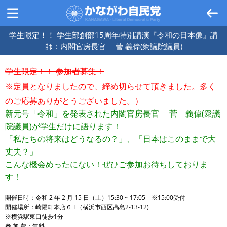
学生限定！！ 学生部創部15周年特別講演『令和の日本像』講
師：内閣官房長官 菅 義偉(衆議院議員)
学生限定！！ 参加者募集！
※
定員となりましたので、締め切らせて頂きました。多く
のご応募ありがとうございました。）
新元号「令和」を発表された内閣官房長官 菅 義偉(衆議
院議員)が学生だけに語ります！
「私たちの将来はどうなるの？」、
「日本はこのままで大
丈夫？」
こんな機会めったにない！ぜひご参加お待ちしておりま
す！
開催日時：令和 2 年 2 月 15 日（土）15:30 ~ 17:05 ※15:00受付
開催場所：崎陽軒本店６ F（横浜市西区高島2-13-12)
※横浜駅東口徒歩1分
参 加 費：無料