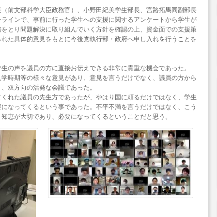
長（前文部科学大臣政務官）、小野田紀美学生部長、宮路拓馬同副部長
ンラインで、事前に行った学生への支援に関するアンケートから学生が
携をとり問題解決に取り組んでいく方針を確認の上、資金面での支援策
られた具体的意見をもとに今後党執行部・政府へ申し入れを行うことを
学生の声を議員の方に直接お伝えできる非常に貴重な機会であった。
入学時期等の様々な意見があり、意見を言うだけでなく、議員の方から
り、双方向の活発な会議であった。
てくれた議員の先生方であったが、やはり国に頼るだけではなく、学生
要になってくるという事であった。不平不満を言うだけではなく、こう
く知恵が大切であり、必要になってくるということだと思う。