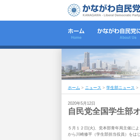
ホーム
>
ニュース
>
学生部ニュース
>
2020年5月12日
自民党全国学生部
５月１２日(火)、党本部青年局主催に
から川崎修平（学生部担当役員）をは