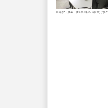
川崎修平(県議・県連学生部担当役員)が参