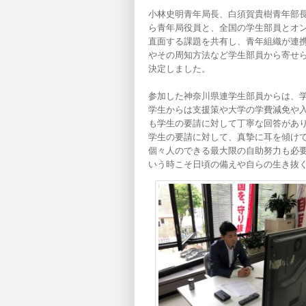
小林史明青年局長、白須賀貴樹青年部
ら青年局役員と、全国の学生部員とオ
直面する課題を共有し、青年組織が連
やその周知方法など学生部員から寄せ
決定しました。
参加した神奈川県連学生部員からは、
学生からは支援策や大学の学費減免や
も学生の要請に対して丁寧な回答があ
学生の要請に対して、真摯に耳を傾け
個々人のできる最大限の自助努力も必
いう時こそ日頃の備えや自らの生き抜