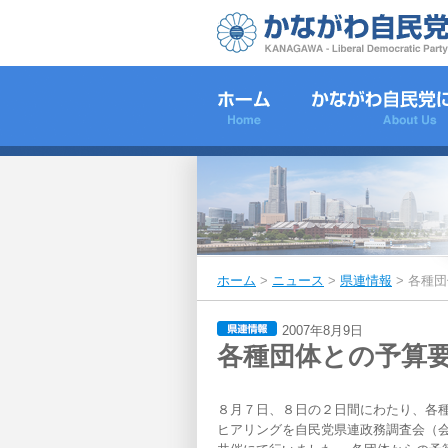
ホーム
>
ニュース
>
県連情報
>
各種団
2007年8月9日
各種団体との予算
８月７日、８日の２日間にわたり、各
ヒアリングを自民党県連政務調査会（