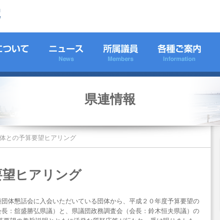
県連情報
体との予算要望ヒアリング
要望ヒアリング
種団体懇話会に入会いただいている団体から、平成２０年度予算要望の
会長：舘盛勝弘県議）と、県議団政務調査会（会長：鈴木恒夫県議）の