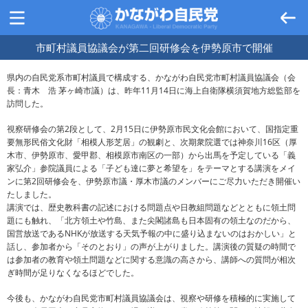
市町村議員協議会が第二回研修会を伊勢原市で開催
県内の自民党系市町村議員で構成する、かながわ自民党市町村議員協議会（会
長：青木 浩 茅ヶ崎市議）は、昨年11月14日に海上自衛隊横須賀地方総監部を
訪問した。
視察研修会の第2段として、2月15日に伊勢原市民文化会館において、国指定重
要無形民俗文化財「相模人形芝居」の観劇と、次期衆院選では神奈川16区（厚
木市、伊勢原市、愛甲郡、相模原市南区の一部）から出馬を予定している「義
家弘介」参院議員による「子ども達に夢と希望を」をテーマとする講演をメイ
ンに第2回研修会を、伊勢原市議・厚木市議のメンバーにご尽力いただき開催い
たしました。
講演では、歴史教科書の記述における問題点や日教組問題などとともに領土問
題にも触れ、「北方領土や竹島、また尖閣諸島も日本固有の領土なのだから、
国営放送であるNHKが放送する天気予報の中に盛り込まないのはおかしい」と
話し、参加者から「そのとおり」の声が上がりました。講演後の質疑の時間で
は参加者の教育や領土問題などに関する意識の高さから、講師への質問が相次
ぎ時間が足りなくなるほどでした。
今後も、かながわ自民党市町村議員協議会は、視察や研修を積極的に実施して