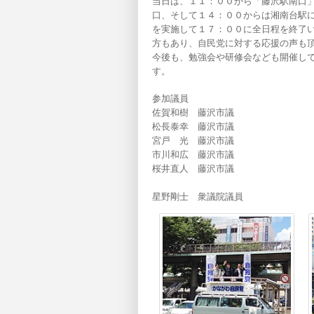
当日は、１１：００から「藤沢駅南口
口、そして１４：００からは湘南台駅
を実施して１７：００に全日程を終了
方もあり、自民党に対する応援の声も
今後も、勉強会や研修会なども開催し
す。
参加議員
佐賀和樹 藤沢市議
松長泰幸 藤沢市議
宮戸 光 藤沢市議
市川和広 藤沢市議
桜井直人 藤沢市議
星野剛士 衆議院議員