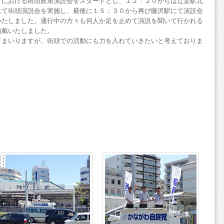
」における街頭政策演説会をスタートとし、１２：２０からは辻堂駅北
にて街頭演説会を実施し、最後に１５：３０から再び藤沢駅にて演説会
いたしました。通行中の方々も何人か足を止めて演説を聞いて行かれる
頂戴いたしました。
てまいりますが、街頭での活動にも力を入れていきたいと考えておりま