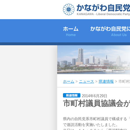
ホーム
>
ニュース
>
県連情報
>
市町村
2014年6月29日
市町村議員協議会
県内の自民党系市町村議員で構成する
で遊説活動を実施いたしました。