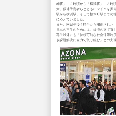
崎駅」、２時頃から「横浜駅」、３時
大」候補予定者らとともにマイクを握
駅から横浜駅、そして桜木町駅までの
に応えていました。
また、同日午後４時半から開催された
日本の再生のためには、経済の立て直
再生以外にも「持続可能な社会保障制
き課題解決に全力で取り組む」との力