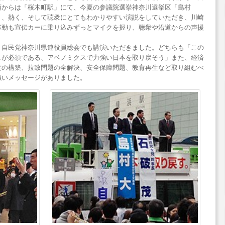
頃からは「桜木町駅」にて、今夏の参議院選挙神奈川選挙区「島村
り、熱く、そして聴衆にとてもわかりやすい演説をしていただき、川崎
移動も宣伝カーに乗り込みずっとマイクを握り、聴衆や沿道からの声援
、自民党神奈川県連役員総会でも講演いただきました。どちらも「この
しが必須である、アベノミクスで力強い日本を取り戻そう」また、経済
度の構築、拉致問題の全解決、安全保障問題、教育再生など取り組むべ
強いメッセージがありました。