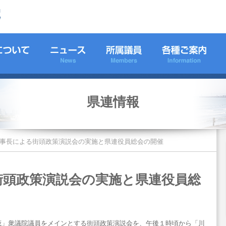
県連情報
事長による街頭政策演説会の実施と県連役員総会の開催
街頭政策演説会の実施と県連役員総
茂」衆議院議員をメインとする街頭政策演説会を、午後１時頃から「川