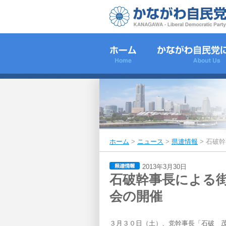
ホーム
>
ニュース
>
県連情報
>
石破幹
2013年3月30日
石破幹事長による
会の開催
３月３０日（土）、党幹事長「石破 