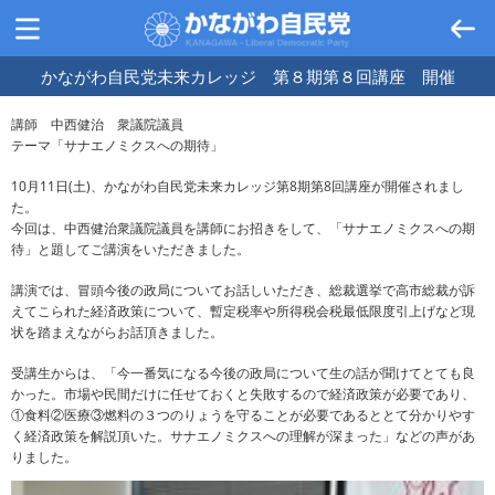
かながわ自民党未来カレッジ 第８期第８回講座 開催
講師 中西健治 衆議院議員
テーマ「サナエノミクスへの期待」
10月11日(土)、かながわ自民党未来カレッジ第8期第8回講座が開催されまし
た。
今回は、中西健治衆議院議員を講師にお招きをして、「サナエノミクスへの期
待」と題してご講演をいただきました。
講演では、冒頭今後の政局についてお話しいただき、総裁選挙で高市総裁が訴
えてこられた経済政策について、暫定税率や所得税会税最低限度引上げなど現
状を踏まえながらお話頂きました。
受講生からは、「今一番気になる今後の政局について生の話が聞けてとても良
かった。市場や民間だけに任せておくと失敗するので経済政策が必要であり、
①食料②医療③燃料の３つのりょうを守ることが必要であるととて分かりやす
く経済政策を解説頂いた。サナエノミクスへの理解が深まった」などの声があ
りました。