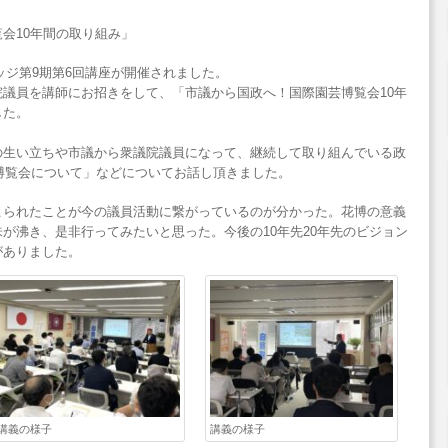
会10年間の取り組み」
レッジ第9期第6回講座が開催されました。
議員を講師にお招きをして、「市議から国政へ！国際園芸博覧会10年
した。
の生い立ちや市議から衆議院議員になって、継続して取り組んでいる政
芸博覧会について」などについてお話し頂きました。
こられたことが今の議員活動に繋がっているのが分かった。花博の意義
が沸き、是非行ってみたいと思った。今後の10年先20年先のビジョン
がありました。
講義の様子
講義の様子