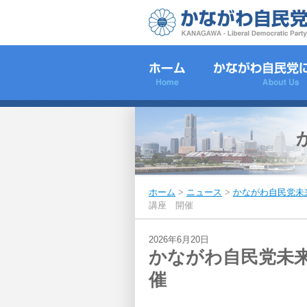
ホーム
>
ニュース
>
かながわ自民党未
講座 開催
2026年6月20日
かながわ自民党未
催