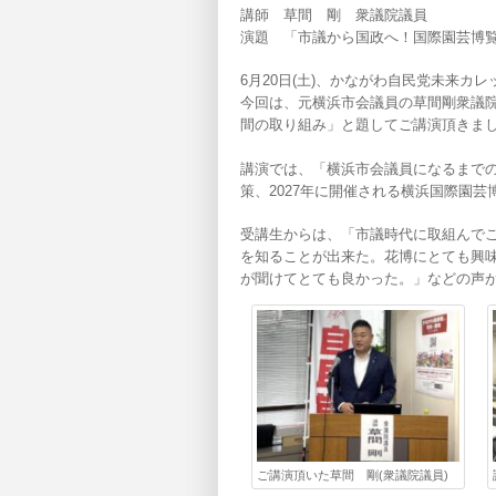
講師 草間 剛 衆議院議員
演題 「市議から国政へ！国際園芸博覧
6月20日(土)、かながわ自民党未来カ
今回は、元横浜市会議員の草間剛衆議院
間の取り組み」と題してご講演頂きま
講演では、「横浜市会議員になるまで
策、2027年に開催される横浜国際園
受講生からは、「市議時代に取組んで
を知ることが出来た。花博にとても興味
が聞けてとても良かった。」などの声
ご講演頂いた草間 剛(衆議院議員)