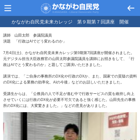
かながわ自民党未来カレッジ 第９期第７回講座 開催
講師 山田太郎 参議院議員
演題 「行政はAIでどう変わるのか」
7月4日(土)、かながわ自民党未来カレッジ第9期第7回講座が開催されました。
元デジタル担当大臣政務官の山田太郎参議院議員を講師にお招きをして、「行
政はAIでとう変わるのか」と題してご講演いただきました。
講演では、「ご自身の事務所のDX化や行政のDXか、また、国家での質疑の資料
のDX化による業務の効率化、AIの今後」などのお話しいただきました。
受講生からは、「公務員の人で不足が進む中で行政サービスの質を維持し向上
させていくには行政のDX化が必要不可欠であると強く感じた。山田先生の事務
所のDX化には、大変驚きました。」などの意見がありました。