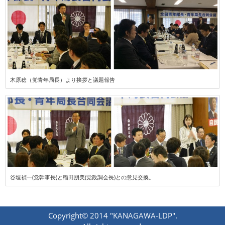
木原稔（党青年局長）より挨拶と議題報告
谷垣禎一(党幹事長)と稲田朋美(党政調会長)との意見交換。
Copyright© 2014 "KANAGAWA-LDP".