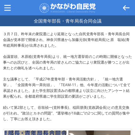
全国青年部長・青年局長合同会議
３月７日、昨年末の衆院選により延期となった自民党青年部長・青年局長合同
会議が党本部で開催され、神奈川県連から加藤元弥(青年総局長)と原 聡祐(青
年総局幹事長)が出席されました。
会議冒頭、木原稔(党青年局長)より、統一地方選挙前のこの時期に開催となった
事へのお詫びと、全国の青年局の皆さんのご協力により衆院選が勝つことが出
来たとの御礼を述べられました。
主な議事として、「平成27年度青年部・青年局活動方針」、「統一地方選
挙」、「全国青年局一斉街頭」、「TEAM-11」他、今年度の活動について全て
承認されました。また学生部設置済みの都県連より設立に向けたアンケート結
果が配られ、全都道府県連に学生部設置の要請がございました。
続いて第2部として、谷垣禎一(党幹事長)、稲田朋美(党政調会長)との意見交換
が行われ、“政治とカネの問題”、“選挙権が18歳に”の2つに関しての質問が集中
し、丁寧にお答え頂きました。