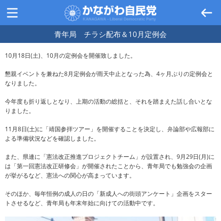
青年局 チラシ配布＆10月定例会
10月18日(土)、10月の定例会を開催致しました。
懇親イベントを兼ねた8月定例会が雨天中止となった為、4ヶ月ぶりの定例会と
なりました。
今年度も折り返しとなり、上期の活動の総括と、それを踏まえた話し合いとな
りました。
11月8日(土)に「靖国参拝ツアー」を開催することを決定し、弁論部や広報部に
よる準備状況などを確認しました。
また、県連に「憲法改正推進プロジェクトチーム」が設置され、9月29日(月)に
は「第一回憲法改正研修会」が開催されたことから、青年局でも勉強会の企画
が挙がるなど、憲法への関心が高まっています。
そのほか、毎年恒例の成人の日の「新成人への街頭アンケート」企画をスター
トさせるなど、青年局も年末年始に向けての活動中です。