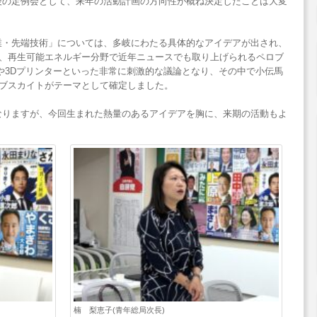
後の定例会として、来年の活動計画の方向性が概ね決定したことは大変
業・先端技術」については、多岐にわたる具体的なアイデアが出され、
）、再生可能エネルギー分野で近年ニュースでも取り上げられるペロブ
Fや3Dプリンターといった非常に刺激的な議論となり、その中で小伝馬
ロブスカイトがテーマとして確定しました。
なりますが、今回生まれた熱量のあるアイデアを胸に、来期の活動もよ
。
楠 梨恵子(青年総局次長)