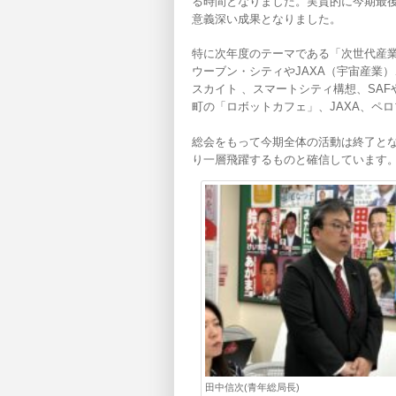
る時間となりました。実質的に今期最
意義深い成果となりました。
特に次年度のテーマである「次世代産
ウーブン・シティやJAXA（宇宙産業
スカイト 、スマートシティ構想、SA
町の「ロボットカフェ」、JAXA、ペ
総会をもって今期全体の活動は終了と
り一層飛躍するものと確信しています
田中信次(青年総局長)