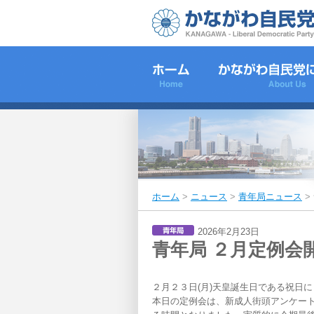
ホーム
>
ニュース
>
青年局ニュース
>
2026年2月23日
青年局 ２月定例会
２月２３日(月)天皇誕生日である祝日
本日の定例会は、新成人街頭アンケー