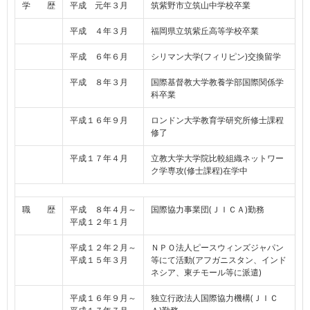
学 歴
平成 元年３月
筑紫野市立筑山中学校卒業
平成 ４年３月
福岡県立筑紫丘高等学校卒業
平成 ６年６月
シリマン大学(フィリピン)交換留学
平成 ８年３月
国際基督教大学教養学部国際関係学
科卒業
平成１６年９月
ロンドン大学教育学研究所修士課程
修了
平成１７年４月
立教大学大学院比較組織ネットワー
ク学専攻(修士課程)在学中
職 歴
平成 ８年４月～
国際協力事業団(ＪＩＣＡ)勤務
平成１２年１月
平成１２年２月～
ＮＰＯ法人ピースウィンズジャパン
平成１５年３月
等にて活動(アフガニスタン、インド
ネシア、東チモール等に派遣)
平成１６年９月～
独立行政法人国際協力機構(ＪＩＣ