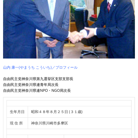
山内 康一(やまうち こういち)／プロフィール
自由民主党神奈川県第九選挙区支部支部長
自由民主党神奈川県連青年局次長
自由民主党神奈川県連NPO・NGO局次長
生年月日
昭和４８年８月２５日 (３１歳)
現 住 所
神奈川県川崎市多摩区