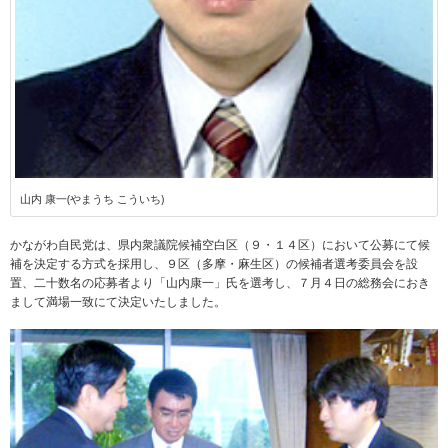
山内 康一(やまうち こういち)
かながわ自民党は、県内衆議院候補空白区（９・１４区）において公募にて候
補を決定する方式を採用し、９区（多摩・麻生区）の候補者選考委員会を設
置、二十数名の応募者より「山内康一」氏を選考し、７月４日の総務会におき
まして満場一致にて決定いたしました。