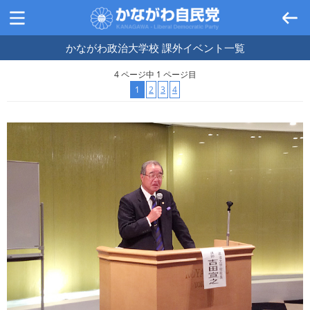
かながわ政治大学校 課外イベント
一覧
4 ページ中 1 ページ目
1
2
3
4