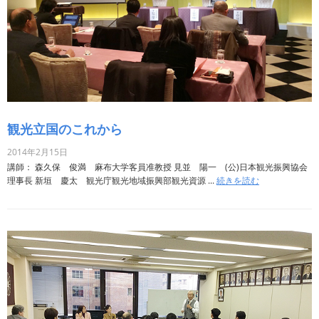
観光立国のこれから
2014年2月15日
講師： 森久保 俊満 麻布大学客員准教授 見並 陽一 (公)日本観光振興協会
理事長 新垣 慶太 観光庁観光地域振興部観光資源 ...
続きを読む