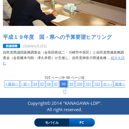
平成１９年度 国・県への予算要望ヒアリング
2006年6月29日
自民党県議団政務調査会（会長田島信二・川崎市中原区）と自民党県連政務調
査会（会長榎本与助・津久井郡）が主催し、自民党神奈川県連各種 ...
続きを読
む
105 ページ中 98 ページ目
« 最初へ
‹ 前へ
94
95
96
97
98
99
100
101
102
次へ ›
最後へ
»
Copyright© 2014 "KANAGAWA-LDP".
All right reserved.
モバイル
PC