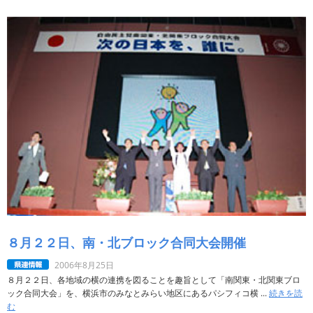
８月２２日、南・北ブロック合同大会開催
2006年8月25日
８月２２日、各地域の横の連携を図ることを趣旨として「南関東・北関東ブロ
ック合同大会」を、横浜市のみなとみらい地区にあるパシフィコ横 ...
続きを読
む