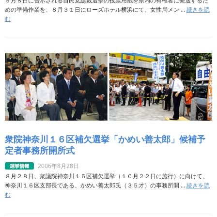
９月８日に告示される自民党総裁選挙の投票用紙を県内の有権者に発送するた
めの準備作業を、８月３１日にローズホテル横浜にて、女性局メン ...
続きを読
む
衆院神奈川１６区補欠選挙「かめい善太郎」候補予
定者事務所開所式
2006年8月28日
８月２８日、衆議院神奈川１６区補欠選挙（１０月２２日に施行）に向けて、
神奈川１６区支部長である、かめい善太郎氏（３５才）の事務所開 ...
続きを読
む