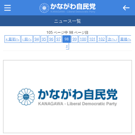
ニュース
一覧
105 ページ中 98 ページ目
« 最初へ
‹ 前へ
94
95
96
97
98
99
100
101
102
次へ ›
最後へ
»