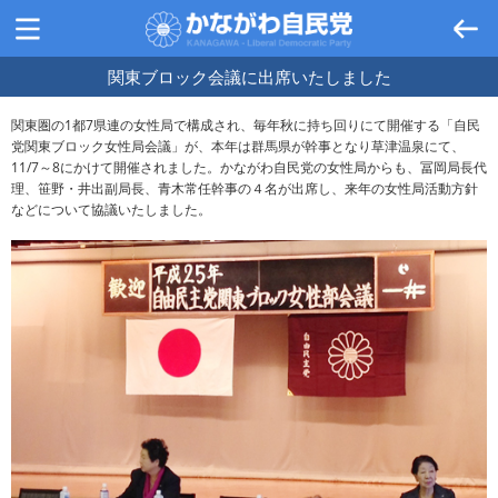
関東ブロック会議に出席いたしました
関東圏の1都7県連の女性局で構成され、毎年秋に持ち回りにて開催する「自民
党関東ブロック女性局会議」が、本年は群馬県が幹事となり草津温泉にて、
11/7～8にかけて開催されました。かながわ自民党の女性局からも、冨岡局長代
理、笹野・井出副局長、青木常任幹事の４名が出席し、来年の女性局活動方針
などについて協議いたしました。