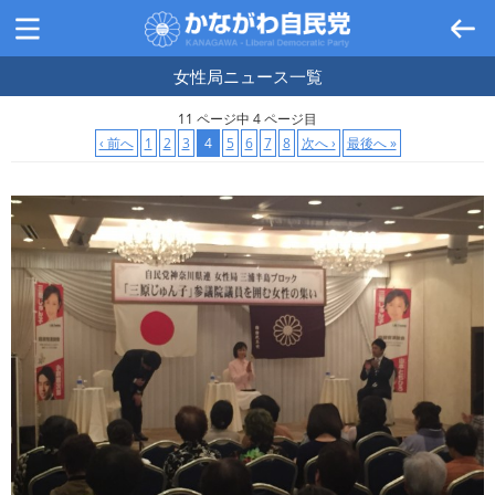
女性局ニュース
一覧
11 ページ中 4 ページ目
‹ 前へ
1
2
3
4
5
6
7
8
次へ ›
最後へ »