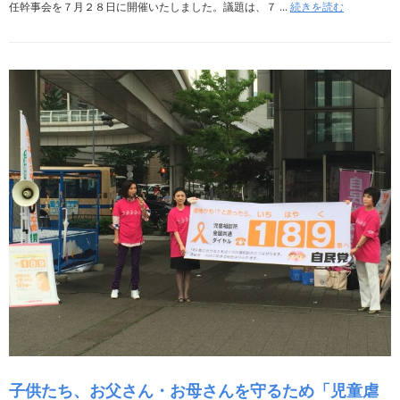
任幹事会を７月２８日に開催いたしました。議題は、７ ...
続きを読む
子供たち、お父さん・お母さんを守るため「児童虐