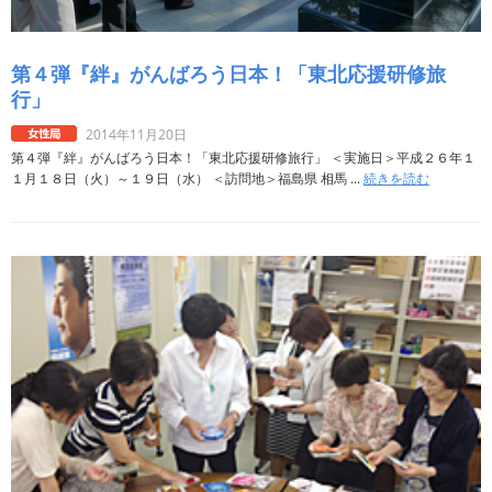
第４弾『絆』がんばろう日本！「東北応援研修旅
行」
2014年11月20日
第４弾『絆』がんばろう日本！「東北応援研修旅行」 ＜実施日＞平成２６年１
１月１８日（火）～１９日（水） ＜訪問地＞福島県 相馬 ...
続きを読む