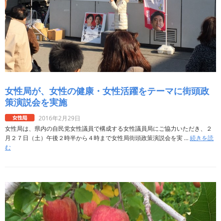
女性局が、女性の健康・女性活躍をテーマに街頭政
策演説会を実施
2016年2月29日
女性局は、県内の自民党女性議員で構成する女性議員局にご協力いただき、２
月２７日（土）午後２時半から４時まで女性局街頭政策演説会を実 ...
続きを読
む