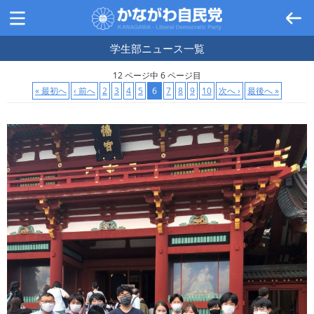
学生部ニュース
一覧
12 ページ中 6 ページ目
« 最初へ
‹ 前へ
2
3
4
5
6
7
8
9
10
次へ ›
最後へ »