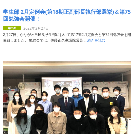
学生部 2月定例会(第18期正副部長執行部選挙)＆第75
回勉強会開催！
2022年2月27日
2月27日、かながわ自民党学生部において第17期2月定例会と第75回勉強会を開
催致しました。 勉強会では、佐藤正久参議院議員 ...
続きを読む