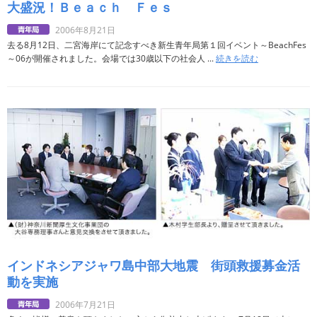
大盛況！Ｂｅａｃｈ Ｆｅｓ
2006年8月21日
去る8月12日、二宮海岸にて記念すべき新生青年局第１回イベント～BeachFes
～06が開催されました。会場では30歳以下の社会人 ...
続きを読む
インドネシアジャワ島中部大地震 街頭救援募金活
動を実施
2006年7月21日