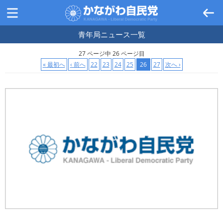
青年局ニュース
一覧
27 ページ中 26 ページ目
« 最初へ
‹ 前へ
22
23
24
25
26
27
次へ ›