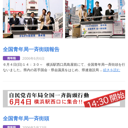
全国青年局一斉街頭報告
2006年6月6日
６月４日(日)１４：３０～ 横浜駅西口髙島屋前にて、全国青年局一斉街頭を行
ないました。県内の若手国会・県会議員をはじめ、県連遊説局 ...
続きを読む
全国青年局一斉街頭
2006年5月22日